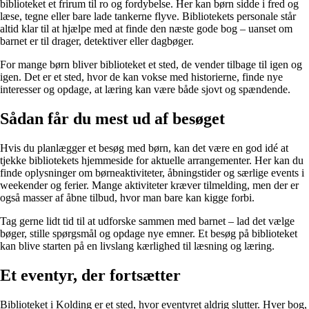
biblioteket et frirum til ro og fordybelse. Her kan børn sidde i fred og
læse, tegne eller bare lade tankerne flyve. Bibliotekets personale står
altid klar til at hjælpe med at finde den næste gode bog – uanset om
barnet er til drager, detektiver eller dagbøger.
For mange børn bliver biblioteket et sted, de vender tilbage til igen og
igen. Det er et sted, hvor de kan vokse med historierne, finde nye
interesser og opdage, at læring kan være både sjovt og spændende.
Sådan får du mest ud af besøget
Hvis du planlægger et besøg med børn, kan det være en god idé at
tjekke bibliotekets hjemmeside for aktuelle arrangementer. Her kan du
finde oplysninger om børneaktiviteter, åbningstider og særlige events i
weekender og ferier. Mange aktiviteter kræver tilmelding, men der er
også masser af åbne tilbud, hvor man bare kan kigge forbi.
Tag gerne lidt tid til at udforske sammen med barnet – lad det vælge
bøger, stille spørgsmål og opdage nye emner. Et besøg på biblioteket
kan blive starten på en livslang kærlighed til læsning og læring.
Et eventyr, der fortsætter
Biblioteket i Kolding er et sted, hvor eventyret aldrig slutter. Hver bog,