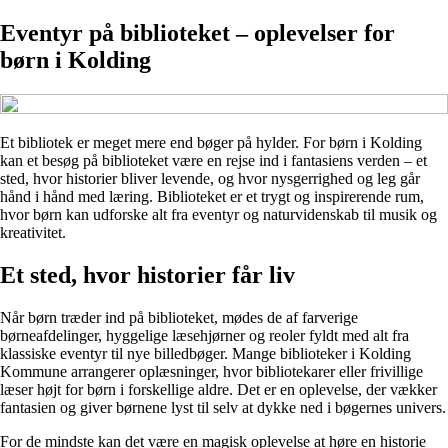
Eventyr på biblioteket – oplevelser for
børn i Kolding
Et bibliotek er meget mere end bøger på hylder. For børn i Kolding
kan et besøg på biblioteket være en rejse ind i fantasiens verden – et
sted, hvor historier bliver levende, og hvor nysgerrighed og leg går
hånd i hånd med læring. Biblioteket er et trygt og inspirerende rum,
hvor børn kan udforske alt fra eventyr og naturvidenskab til musik og
kreativitet.
Et sted, hvor historier får liv
Når børn træder ind på biblioteket, mødes de af farverige
børneafdelinger, hyggelige læsehjørner og reoler fyldt med alt fra
klassiske eventyr til nye billedbøger. Mange biblioteker i Kolding
Kommune arrangerer oplæsninger, hvor bibliotekarer eller frivillige
læser højt for børn i forskellige aldre. Det er en oplevelse, der vækker
fantasien og giver børnene lyst til selv at dykke ned i bøgernes univers.
For de mindste kan det være en magisk oplevelse at høre en historie