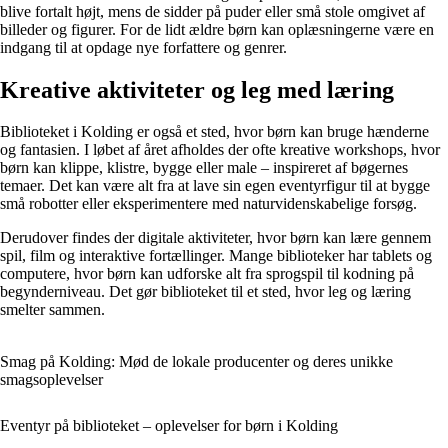
blive fortalt højt, mens de sidder på puder eller små stole omgivet af
billeder og figurer. For de lidt ældre børn kan oplæsningerne være en
indgang til at opdage nye forfattere og genrer.
Kreative aktiviteter og leg med læring
Biblioteket i Kolding er også et sted, hvor børn kan bruge hænderne
og fantasien. I løbet af året afholdes der ofte kreative workshops, hvor
børn kan klippe, klistre, bygge eller male – inspireret af bøgernes
temaer. Det kan være alt fra at lave sin egen eventyrfigur til at bygge
små robotter eller eksperimentere med naturvidenskabelige forsøg.
Derudover findes der digitale aktiviteter, hvor børn kan lære gennem
spil, film og interaktive fortællinger. Mange biblioteker har tablets og
computere, hvor børn kan udforske alt fra sprogspil til kodning på
begynderniveau. Det gør biblioteket til et sted, hvor leg og læring
smelter sammen.
Smag på Kolding: Mød de lokale producenter og deres unikke
smagsoplevelser
Eventyr på biblioteket – oplevelser for børn i Kolding