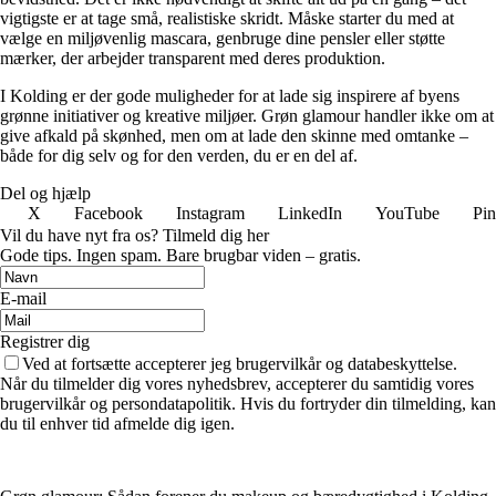
vigtigste er at tage små, realistiske skridt. Måske starter du med at
vælge en miljøvenlig mascara, genbruge dine pensler eller støtte
mærker, der arbejder transparent med deres produktion.
I Kolding er der gode muligheder for at lade sig inspirere af byens
grønne initiativer og kreative miljøer. Grøn glamour handler ikke om at
give afkald på skønhed, men om at lade den skinne med omtanke –
både for dig selv og for den verden, du er en del af.
Del og hjælp
X
Facebook
Instagram
LinkedIn
YouTube
Pin
Vil du have nyt fra os? Tilmeld dig her
Gode tips. Ingen spam. Bare brugbar viden – gratis.
E-mail
Registrer dig
Ved at fortsætte accepterer jeg brugervilkår og databeskyttelse.
Når du tilmelder dig vores nyhedsbrev, accepterer du samtidig vores
brugervilkår og persondatapolitik. Hvis du fortryder din tilmelding, kan
du til enhver tid afmelde dig igen.