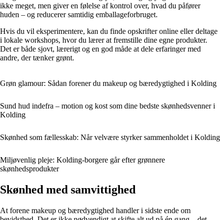
ikke meget, men giver en følelse af kontrol over, hvad du påfører
huden – og reducerer samtidig emballageforbruget.
Hvis du vil eksperimentere, kan du finde opskrifter online eller deltage
i lokale workshops, hvor du lærer at fremstille dine egne produkter.
Det er både sjovt, lærerigt og en god måde at dele erfaringer med
andre, der tænker grønt.
Grøn glamour: Sådan forener du makeup og bæredygtighed i Kolding
Sund hud indefra – motion og kost som dine bedste skønhedsvenner i
Kolding
Skønhed som fællesskab: Når velvære styrker sammenholdet i Kolding
Miljøvenlig pleje: Kolding-borgere går efter grønnere
skønhedsprodukter
Skønhed med samvittighed
At forene makeup og bæredygtighed handler i sidste ende om
bevidsthed. Det er ikke nødvendigt at skifte alt ud på én gang – det