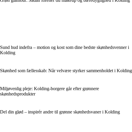
Grøn glamour: Sådan forener du makeup og bæredygtighed i Kolding
Sund hud indefra – motion og kost som dine bedste skønhedsvenner i
Kolding
Skønhed som fællesskab: Når velvære styrker sammenholdet i Kolding
Miljøvenlig pleje: Kolding-borgere går efter grønnere
skønhedsprodukter
Del din glød – inspirér andre til grønne skønhedsvaner i Kolding