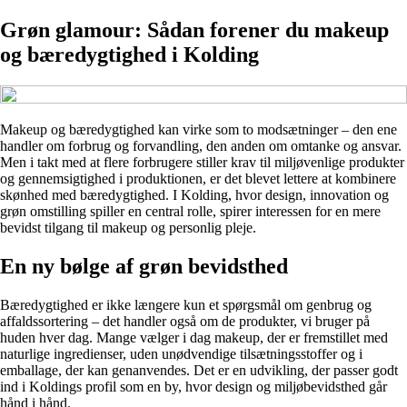
Grøn glamour: Sådan forener du makeup
og bæredygtighed i Kolding
Makeup og bæredygtighed kan virke som to modsætninger – den ene
handler om forbrug og forvandling, den anden om omtanke og ansvar.
Men i takt med at flere forbrugere stiller krav til miljøvenlige produkter
og gennemsigtighed i produktionen, er det blevet lettere at kombinere
skønhed med bæredygtighed. I Kolding, hvor design, innovation og
grøn omstilling spiller en central rolle, spirer interessen for en mere
bevidst tilgang til makeup og personlig pleje.
En ny bølge af grøn bevidsthed
Bæredygtighed er ikke længere kun et spørgsmål om genbrug og
affaldssortering – det handler også om de produkter, vi bruger på
huden hver dag. Mange vælger i dag makeup, der er fremstillet med
naturlige ingredienser, uden unødvendige tilsætningsstoffer og i
emballage, der kan genanvendes. Det er en udvikling, der passer godt
ind i Koldings profil som en by, hvor design og miljøbevidsthed går
hånd i hånd.