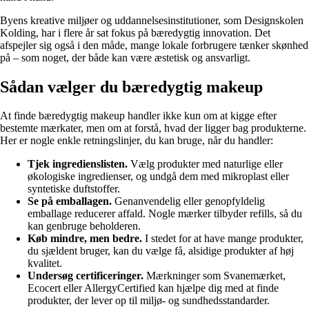
Byens kreative miljøer og uddannelsesinstitutioner, som Designskolen
Kolding, har i flere år sat fokus på bæredygtig innovation. Det
afspejler sig også i den måde, mange lokale forbrugere tænker skønhed
på – som noget, der både kan være æstetisk og ansvarligt.
Sådan vælger du bæredygtig makeup
At finde bæredygtig makeup handler ikke kun om at kigge efter
bestemte mærkater, men om at forstå, hvad der ligger bag produkterne.
Her er nogle enkle retningslinjer, du kan bruge, når du handler:
Tjek ingredienslisten.
Vælg produkter med naturlige eller
økologiske ingredienser, og undgå dem med mikroplast eller
syntetiske duftstoffer.
Se på emballagen.
Genanvendelig eller genopfyldelig
emballage reducerer affald. Nogle mærker tilbyder refills, så du
kan genbruge beholderen.
Køb mindre, men bedre.
I stedet for at have mange produkter,
du sjældent bruger, kan du vælge få, alsidige produkter af høj
kvalitet.
Undersøg certificeringer.
Mærkninger som Svanemærket,
Ecocert eller AllergyCertified kan hjælpe dig med at finde
produkter, der lever op til miljø- og sundhedsstandarder.