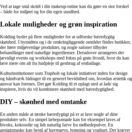
Ved at tage små skridt i din makeup-rutine kan du gøre en stor forskel
– både for miljøet og for din egen sundhed.
Lokale muligheder og grøn inspiration
Kolding byder på flere muligheder for at udforske bæredygtig
skønhed. I bymidten og i de omkringliggende områder findes butikker,
der fører miljøvenlige produkter, og nogle saloner tilbyder
behandlinger med naturlige ingredienser. Derudover arrangeres der
jævnligt events og workshops med fokus på grøn livsstil, hvor du kan
lære mere om alt fra hudpleje til genbrug af emballage.
Kulturinstitutioner som Trapholt og lokale initiativer inden for design
og håndværk bidrager til en generel bevidsthed om, hvordan æstetik og
ansvar kan forenes. Det gør Kolding til et oplagt sted at lade sig
inspirere, hvis du vil kombinere skønhed med bæredygtighed.
DIY – skønhed med omtanke
En anden måde at tænke bæredygtigt på er at lave nogle af dine
produkter selv. En simpel læbepomade kan for eksempel laves af
bivoks, kokosolie og lidt naturlig farve fra rødbedepulver. En
ansigtsmaske kan bestå af havregryn, honning og yoghurt. Det kræver