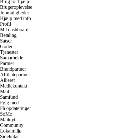
Brug for hjælp
Brugeroplevelse
Jobmuligheder
Hjælp med info
Profil
Mit dashboard
Betaling
Satser
Goder
Tjenester
Samarbejde
Partner
Brandpartner
Affiliatepartner
Allieret
Mediekontakt
Mail
Samfund
Følg med
Få opdateringer
SoMe
Mailnyt
Community
Lokalmiljø
Sidelinks