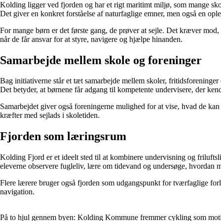
Kolding ligger ved fjorden og har et rigt maritimt miljø, som mange sko
Det giver en konkret forståelse af naturfaglige emner, men også en opl
For mange børn er det første gang, de prøver at sejle. Det kræver mod, 
når de får ansvar for at styre, navigere og hjælpe hinanden.
Samarbejde mellem skole og foreninger
Bag initiativerne står et tæt samarbejde mellem skoler, fritidsforeninge
Det betyder, at børnene får adgang til kompetente undervisere, der kende
Samarbejdet giver også foreningerne mulighed for at vise, hvad de kan til
kræfter med sejlads i skoletiden.
Fjorden som læringsrum
Kolding Fjord er et ideelt sted til at kombinere undervisning og friluf
eleverne observere fugleliv, lære om tidevand og undersøge, hvordan me
Flere lærere bruger også fjorden som udgangspunkt for tværfaglige for
navigation.
På to hjul gennem byen: Kolding Kommune fremmer cykling som mot