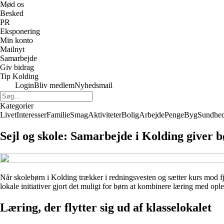
Mød os
Besked
PR
Eksponering
Min konto
Mailnyt
Samarbejde
Giv bidrag
Tip Kolding
Login
Bliv medlem
Nyhedsmail
Kategorier
Livet
Interesser
Familie
Smag
Aktiviteter
Bolig
Arbejde
Penge
Byg
Sundhe
Sejl og skole: Samarbejde i Kolding giver b
Når skolebørn i Kolding trækker i redningsvesten og sætter kurs mod fjor
lokale initiativer gjort det muligt for børn at kombinere læring med op
Læring, der flytter sig ud af klasselokalet