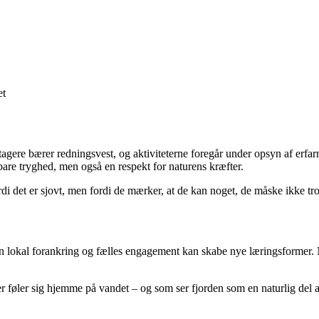
et
tagere bærer redningsvest, og aktiviteterne foregår under opsyn af erfarn
are tryghed, men også en respekt for naturens kræfter.
di det er sjovt, men fordi de mærker, at de kan noget, de måske ikke tr
 lokal forankring og fælles engagement kan skabe nye læringsformer. Når
er føler sig hjemme på vandet – og som ser fjorden som en naturlig del af