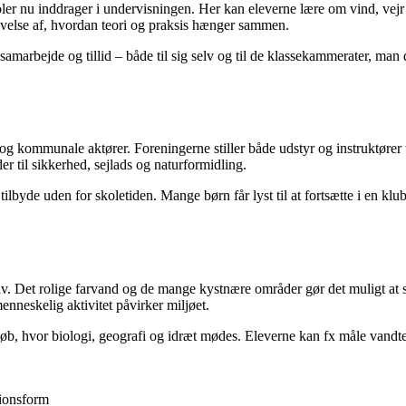
ler nu inddrager i undervisningen. Her kan eleverne lære om vind, vejr 
evelse af, hvordan teori og praksis hænger sammen.
samarbejde og tillid – både til sig selv og til de klassekammerater, ma
r og kommunale aktører. Foreningerne stiller både udstyr og instruktører 
r til sikkerhed, sejlads og naturformidling.
byde uden for skoletiden. Mange børn får lyst til at fortsætte i en klub 
tsliv. Det rolige farvand og de mange kystnære områder gør det muligt at
nneskelig aktivitet påvirker miljøet.
løb, hvor biologi, geografi og idræt mødes. Eleverne kan fx måle vandt
ionsform